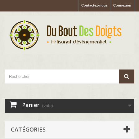
Contactez-nous
Connexion
Panier
(vide)
CATÉGORIES