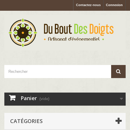
Contactez-nous
Connexion
Panier
(vide)
CATÉGORIES