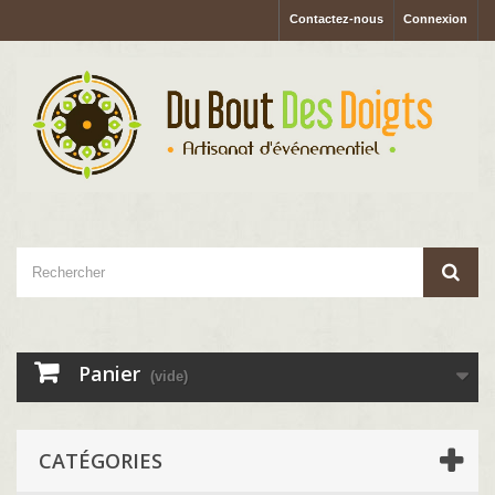
Contactez-nous
Connexion
Panier
(vide)
CATÉGORIES