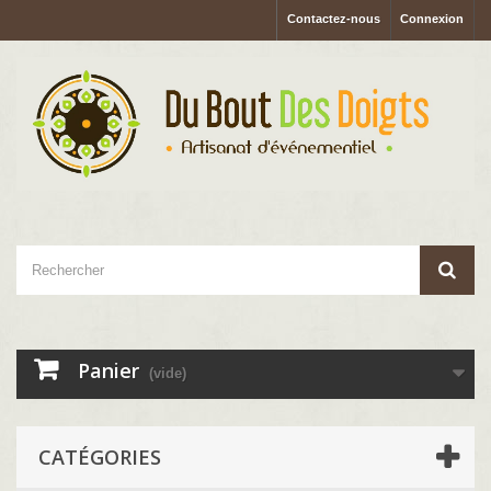
Contactez-nous
Connexion
Panier
(vide)
CATÉGORIES