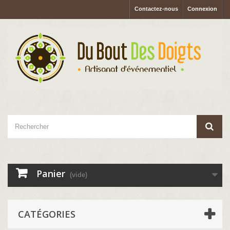
Contactez-nous
Connexion
Panier
(vide)
CATÉGORIES