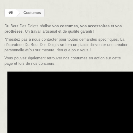
Costumes
Du Bout Des Doigts réalise
vos costumes, vos accessoires et vos
prothèses
. Un travail artisanal et de qualité garanti !
N'hésitez pas à nous contacter pour toutes demandes spécifiques. La
décoratrice Du Bout Des Doigts se fera un plaisir d'inventer une création
personnelle et/ou sur mesure, rien que pour vous !
Vous pouvez également retrouver nos costumes en action sur cette
page et lors de nos concours.