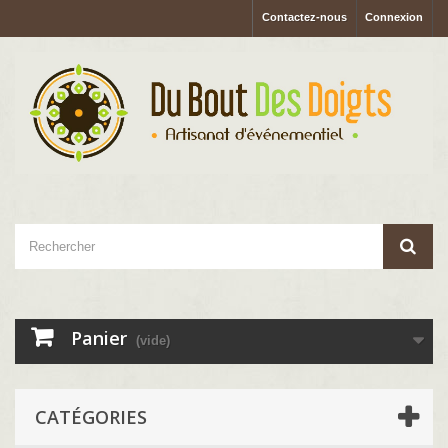
Contactez-nous
Connexion
Panier
(vide)
CATÉGORIES