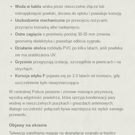
Woda w kablu
wnika przez nieszczelne złącze lub
mikropęknięcie powłoki, dociera do oplotu i powoduje korozję.
Uszkodzenie mechaniczne
po przecięciu nożycami,
przycięciu kosiarką albo nadepnięciu.
Ostre zagięcie
o promieniu poniżej 30-35 mm zmienia
geometrię dielektryka i powoduje odbicia sygnału.
Działanie słońca
rozkłada PVC po kilku latach, jeśli powłoka
nie ma stabilizatora UV.
Gryzonie
przegryzają izolację, szczególnie w piwnicach i na
strychach.
Korozja wtyku F
pojawia się po 2-3 latach od montażu, gdy
uszczelnienie było niewystarczające.
W centralnej Polsce jesienne i zimowe miesiące przynoszą
wysoką wilgotność powietrza, która sprzyja kondensacji pary
wodnej w nieszczelnych puszkach i gniazdach antenowych,
dlatego szczelność połączeń bywa ważniejsza niż wybór samego
przewodu.
Objawy na ekranie
Telewizja satelitarna reaguje na degradację sygnału w bardzo