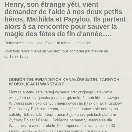
Henry, son étrange yéti, vient
demander de l'aide à nos deux petits
héros, Mathilda et Papylou. Ils partent
alors à sa rencontre pour sauver la
magie des fêtes de fin d'année.....
Retrouvez cette nouveauté dans la rubrique prestation.
Pour tous renseignements veuillez nous contacter par mail ou au
06.12.87.12.62
ODBIÓR TELEWIZYJNYCH KANAŁÓW SATELITARNYCH
W OKOLICACH WARSZAWY
Montaż anteny satelitarnej wymaga precyzyjnego ustawienia
względem orbity geostacjonarnej, gdzie krążą satelity telewizyjne.
W Warszawie i okolicznych miejscowościach takich jak Pruszków,
Piastów czy Podkowa Leśna, najczęściej ustawia się anteny na
satelitę Hotbird 13E, który transmituje kanały polskich platform
Cyfrowy Polsat i Canal+. Dokładne parametry ustawienia dla
Warszawy to azymut około 190 stopni oraz elewacja blisko 30
stopni, jednak w Błoniu czy Lesznie wartości te mogą się