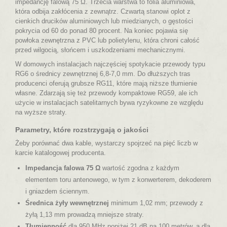
impedancję falową 75 Ω. Trzecia warstwa to folia aluminiowa,
która odbija zakłócenia z zewnątrz. Czwartą stanowi oplot z
cienkich drucików aluminiowych lub miedzianych, o gęstości
pokrycia od 60 do ponad 80 procent. Na koniec pojawia się
powłoka zewnętrzna z PVC lub polietylenu, która chroni całość
przed wilgocią, słońcem i uszkodzeniami mechanicznymi.
W domowych instalacjach najczęściej spotykacie przewody typu
RG6 o średnicy zewnętrznej 6,8-7,0 mm. Do dłuższych tras
producenci oferują grubsze RG11, które mają niższe tłumienie
własne. Zdarzają się też przewody kompaktowe RG59, ale ich
użycie w instalacjach satelitarnych bywa ryzykowne ze względu
na wyższe straty.
Parametry, które rozstrzygają o jakości
Żeby porównać dwa kable, wystarczy spojrzeć na pięć liczb w
karcie katalogowej producenta.
Impedancja falowa 75 Ω
wartość zgodna z każdym
elementem toru antenowego, w tym z konwerterem, dekoderem
i gniazdem ściennym.
Średnica żyły wewnętrznej
minimum 1,02 mm; przewody z
żyłą 1,13 mm prowadzą mniejsze straty.
Tłumienność
dla 950 MHz poniżej 21 dB na 100 metrów, a dla