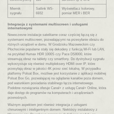
Miernik
Satlink WS-
Wyświetlacz kolorowy,
sygnału
6932
pomiar MER i BER
Integracja z systemami multiscreen i usługami
internetowymi
Nowoczesne instalacje satelitarne coraz częściej łączą się z
systemami multiscreen, pozwalającymi na przesyłanie obrazu do
różnych urządzeń w domu. W Grodzisku Mazowieckim czy
Płochocinie popularne stały się dekodery z funkcją Wi-Fi lub LAN,
na przykład Humax HDR 1000S czy Pace DS8000, które
streamują obraz na tablety czy smartfony. Do dystrybucji sygnału
wykorzystuje się również multipleksery HDMI over IP, które
przesyłają obraz w jakości 4K przez sieć lokalną. W przypadku
platformy Polsat Box, możliwe jest korzystanie z aplikacji mobilnej
Polsat Box Go, pozwalającej na oglądanie kanałów poza domem,
pod warunkiem posiadania stabilnego łącza internetowego.
Podobne rozwiązania oferuje Canal+ z usługą Canal+ Online, która
daje dostęp do programów na komputerach i urządzeniach
przenośnych.
Ważnym aspektem jest również integracja z usługami
chmurowymi i inteligentnym domem. Niektórzy instalatorzy z