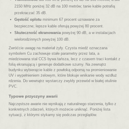
2150 MHz poniżej 32 dB na 100 metrów; tanie kable potrafią
przekraczać 35 dB.
Gęstość oplotu
minimum 67 procent uznawane za
bezpieczne; lepsze kable oferują powyżej 80 procent.
Skuteczność ekranowania
powyżej 90 dB, a w instalacjach
wielorodzinnych powyżej 100 dB.
Zwróćcie uwagę na materiał żyły. Czysta miedź oznaczana
symbolem Cu zachowuje stałe parametry przez lata, a
miedziowana stal CCS bywa tańsza, lecz z czasem traci kontakt z
folią ekranującą i generuje dodatkowe szumy. Na zewnątrz
budynku wybierajcie kable z powłoką odporną na promieniowanie
UV i wypełnieniem żelowym, które blokuje wnikanie wody wzdłuż
rdzenia. Do wewnątrz wystarczy zwykły przewód w białej otulinie
PVC.
Typowe przyczyny awarii
Najczęstsze awarie nie wynikają z naturalnego starzenia, tylko z
konkretnych zdarzeń, których możecie uniknąć. Poniżej lista
sytuacji, z którymi stykamy się podczas przeglądów.