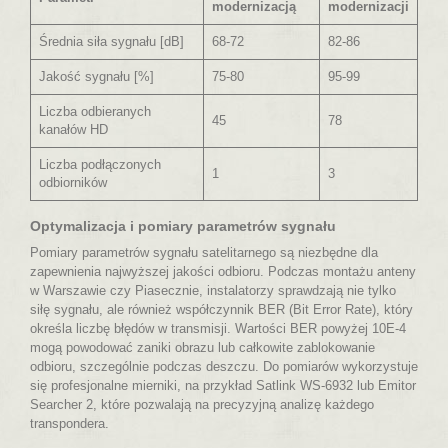
modernizacją
modernizacji
Średnia siła sygnału [dB]
68-72
82-86
Jakość sygnału [%]
75-80
95-99
Liczba odbieranych
45
78
kanałów HD
Liczba podłączonych
1
3
odbiorników
Optymalizacja i pomiary parametrów sygnału
Pomiary parametrów sygnału satelitarnego są niezbędne dla
zapewnienia najwyższej jakości odbioru. Podczas montażu anteny
w Warszawie czy Piasecznie, instalatorzy sprawdzają nie tylko
siłę sygnału, ale również współczynnik BER (Bit Error Rate), który
określa liczbę błędów w transmisji. Wartości BER powyżej 10E-4
mogą powodować zaniki obrazu lub całkowite zablokowanie
odbioru, szczególnie podczas deszczu. Do pomiarów wykorzystuje
się profesjonalne mierniki, na przykład Satlink WS-6932 lub Emitor
Searcher 2, które pozwalają na precyzyjną analizę każdego
transpondera.