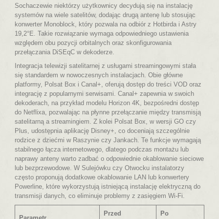
Sochaczewie niektórzy użytkownicy decydują się na instalację
systemów na wiele satelitów, dodając drugą antenę lub stosując
konwerter Monoblock, który pozwala na odbiór z Hotbirda i Astry
19,2°E. Takie rozwiązanie wymaga odpowiedniego ustawienia
względem obu pozycji orbitalnych oraz skonfigurowania
przełączania DiSEqC w dekoderze.
Integracja telewizji satelitarnej z usługami streamingowymi stała
się standardem w nowoczesnych instalacjach. Obie główne
platformy, Polsat Box i Canal+, oferują dostęp do treści VOD oraz
integrację z popularnymi serwisami. Canal+ zapewnia w swoich
dekoderach, na przykład modelu Horizon 4K, bezpośredni dostęp
do Netflixa, pozwalając na płynne przełączanie między transmisją
satelitarną a streamingiem. Z kolei Polsat Box, w wersji GO czy
Plus, udostępnia aplikację Disney+, co doceniają szczególnie
rodzice z dziećmi w Raszynie czy Jankach. Te funkcje wymagają
stabilnego łącza internetowego, dlatego podczas montażu lub
naprawy anteny warto zadbać o odpowiednie okablowanie sieciowe
lub bezprzewodowe. W Sulejówku czy Otwocku instalatorzy
często proponują dodatkowe okablowanie LAN lub konwertery
Powerline, które wykorzystują istniejącą instalację elektryczną do
transmisji danych, co eliminuje problemy z zasięgiem Wi-Fi.
Przed
Po
Parametr