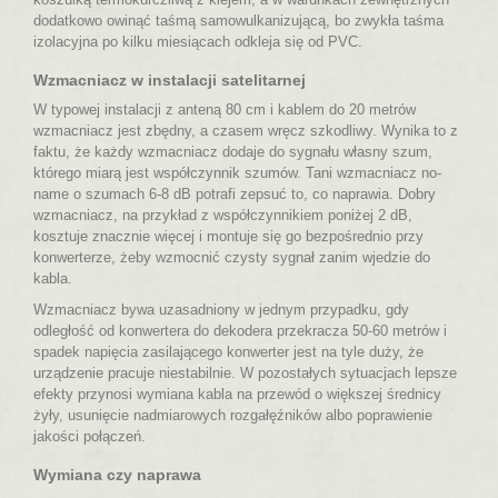
dodatkowo owinąć taśmą samowulkanizującą,
bo zwykła taśma
izolacyjna po kilku miesiącach odkleja się od PVC.
Wzmacniacz w instalacji satelitarnej
W typowej instalacji z anteną 80 cm i kablem do 20 metrów
wzmacniacz jest zbędny, a czasem wręcz szkodliwy. Wynika to z
faktu, że każdy wzmacniacz dodaje do sygnału własny szum,
którego miarą jest współczynnik szumów. Tani wzmacniacz no-
name o szumach 6-8 dB potrafi zepsuć to, co naprawia. Dobry
wzmacniacz, na przykład z współczynnikiem poniżej 2 dB,
kosztuje znacznie więcej i montuje się go bezpośrednio przy
konwerterze, żeby wzmocnić czysty sygnał zanim wjedzie do
kabla.
Wzmacniacz bywa uzasadniony w jednym przypadku, gdy
odległość od konwertera do dekodera przekracza 50-60 metrów i
spadek napięcia zasilającego konwerter jest na tyle duży, że
urządzenie pracuje niestabilnie. W pozostałych sytuacjach lepsze
efekty przynosi wymiana kabla na przewód o większej średnicy
żyły, usunięcie nadmiarowych rozgałęźników albo poprawienie
jakości połączeń.
Wymiana czy naprawa