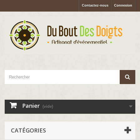
Contactez-nous
Connexion
Panier
(vide)
CATÉGORIES