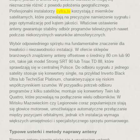
nieznacznie różnić z powodu położenia geograficznego.
Profesjonalni instalatorzy
cyfra.tv
korzystają z mierników
satelitarnych, które pozwalają na precyzyjne namierzenie sygnału i
jego optymalizację pod kątem jakości. Właściwe ustawienie
anteny gwarantuje stabilny odbiór programów telewizyjnych nawet
podczas niekorzystnych warunków atmosferycznych.
Wybór odpowiedniego sprzętu ma fundamentalne znaczenie dla
trwałości i niezawodności instalacji. W ofercie sklepów
branżowych znajdziemy anteny offsetowe o średnicy 80 cm lub 90
cm, takie jak model Strong SRT 90 lub Triax TD 88, które
sprawdzają się w centralnej Polsce. Do odbioru sygnału z jednego
satelity stosuje się konwertery single, na przykład Inverto Black
Ultra lub TechniSat Platinum, charakteryzujące się niskim
współczynnikiem szumów. W przypadku potrzeb odbioru
programów z kilku satelitów, montuje się konwertery Twin lub
Quattro, które pozwalają na podłączenie wielu odbiorników. W
Mińsku Mazowieckim czy Legionowie coraz popularniejsze stają
się głowice motorowe, umożliwiające automatyczne przełączanie
między pozycjami orbitalnymi, jednak ich instalacja wymaga
większych umiejętności i specjalistycznego sprzętu pomiarowego.
Typowe usterki i metody naprawy anteny
Naprawa anteny często wiąże się z usunięciem usterek