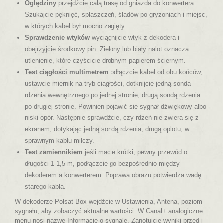
Oględziny
przejdźcie całą trasę od gniazda do konwertera.
Szukajcie pęknięć, spłaszczeń, śladów po gryzoniach i miejsc,
w których kabel był mocno zagięty.
Sprawdzenie wtyków
wyciągnijcie wtyk z dekodera i
obejrzyjcie środkowy pin. Zielony lub biały nalot oznacza
utlenienie, które czyścicie drobnym papierem ściernym.
Test ciągłości multimetrem
odłączcie kabel od obu końców,
ustawcie miernik na tryb ciągłości, dotknijcie jedną sondą
rdzenia wewnętrznego po jednej stronie, drugą sondą rdzenia
po drugiej stronie. Powinien pojawić się sygnał dźwiękowy albo
niski opór. Następnie sprawdźcie, czy rdzeń nie zwiera się z
ekranem, dotykając jedną sondą rdzenia, drugą oplotu; w
sprawnym kablu milczy.
Test zamiennikiem
jeśli macie krótki, pewny przewód o
długości 1-1,5 m, podłączcie go bezpośrednio między
dekoderem a konwerterem. Poprawa obrazu potwierdza wadę
starego kabla.
W dekoderze Polsat Box wejdźcie w Ustawienia, Antena, poziom
sygnału, aby zobaczyć aktualne wartości. W Canal+ analogiczne
menu nosi nazwę Informacje o sygnale. Zanotujcie wyniki przed i