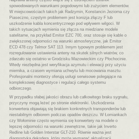
spowodowanych warunkami pogodowymi lub zużyciem elementów.
W miejscowościach takich jak Radzymin, Konstancin Jeziorna czy
Piaseczno, częstym problemem jest korozja złączy F lub
uszkodzenie kabla koncentrycznego pod wpływem wilgoci. W
takich sytuacjach wymienia się złącza na miedziane modele
satelitarne, na przykład Emitor EZC 700, oraz stosuje się kable o
zwiększonej odporności na warunki atmosferyczne, jak Emitor
ECD 478 czy Telmor SAT 113. Innym typowym problemem jest
rozregulowanie ustawienia anteny na skutek silnych wiatrów, co
zdarzało się ostatnio w Grodzisku Mazowieckim czy Płochocinie.
Wtedy niezbędna jest weryfikacja azymutu i elewacji przy użyciu
miernika, a czasem wymiana uchwytu lub mocowania masztu.
Profesjonalni monterzy oferują usługi serwisowe polegające na
kompleksowej diagnostyce i regulacji całego systemu
odbiorczego.
W przypadku słabej jakości obrazu lub całkowitego braku sygnału,
przyczyny mogą leżeć po stronie elektroniki. Uszkodzenia
konwertera objawiają się brakiem konkretnych transponderów lub
niestabilnym odbiorem podczas opadów deszczu. W Łomiankach
czy Wołominie często wymienia się konwertery na modele o
lepszej odporności na warunki zewnętrzne, takie jak Inverto
Redline lub Golden Interstar GLT-210. Równie ważna jest
diagnostyka dekodera, który może wymagać aktualizacji