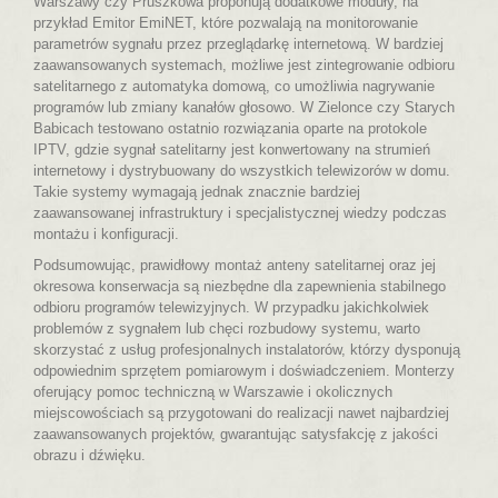
Warszawy czy Pruszkowa proponują dodatkowe moduły, na
przykład Emitor EmiNET, które pozwalają na monitorowanie
parametrów sygnału przez przeglądarkę internetową. W bardziej
zaawansowanych systemach, możliwe jest zintegrowanie odbioru
satelitarnego z automatyka domową, co umożliwia nagrywanie
programów lub zmiany kanałów głosowo. W Zielonce czy Starych
Babicach testowano ostatnio rozwiązania oparte na protokole
IPTV, gdzie sygnał satelitarny jest konwertowany na strumień
internetowy i dystrybuowany do wszystkich telewizorów w domu.
Takie systemy wymagają jednak znacznie bardziej
zaawansowanej infrastruktury i specjalistycznej wiedzy podczas
montażu i konfiguracji.
Podsumowując, prawidłowy montaż anteny satelitarnej oraz jej
okresowa konserwacja są niezbędne dla zapewnienia stabilnego
odbioru programów telewizyjnych. W przypadku jakichkolwiek
problemów z sygnałem lub chęci rozbudowy systemu, warto
skorzystać z usług profesjonalnych instalatorów, którzy dysponują
odpowiednim sprzętem pomiarowym i doświadczeniem. Monterzy
oferujący pomoc techniczną w Warszawie i okolicznych
miejscowościach są przygotowani do realizacji nawet najbardziej
zaawansowanych projektów, gwarantując satysfakcję z jakości
obrazu i dźwięku.