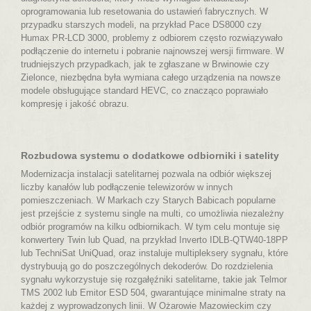
oprogramowania lub resetowania do ustawień fabrycznych. W
przypadku starszych modeli, na przykład Pace DS8000 czy
Humax PR-LCD 3000, problemy z odbiorem często rozwiązywało
podłączenie do internetu i pobranie najnowszej wersji firmware. W
trudniejszych przypadkach, jak te zgłaszane w Brwinowie czy
Zielonce, niezbędna była wymiana całego urządzenia na nowsze
modele obsługujące standard HEVC, co znacząco poprawiało
kompresję i jakość obrazu.
Rozbudowa systemu o dodatkowe odbiorniki i satelity
Modernizacja instalacji satelitarnej pozwala na odbiór większej
liczby kanałów lub podłączenie telewizorów w innych
pomieszczeniach. W Markach czy Starych Babicach popularne
jest przejście z systemu single na multi, co umożliwia niezależny
odbiór programów na kilku odbiornikach. W tym celu montuje się
konwertery Twin lub Quad, na przykład Inverto IDLB-QTW40-18PP
lub TechniSat UniQuad, oraz instaluje multipleksery sygnału, które
dystrybuują go do poszczególnych dekoderów. Do rozdzielenia
sygnału wykorzystuje się rozgałęźniki satelitarne, takie jak Telmor
TMS 2002 lub Emitor ESD 504, gwarantujące minimalne straty na
każdej z wyprowadzonych linii. W Ożarowie Mazowieckim czy