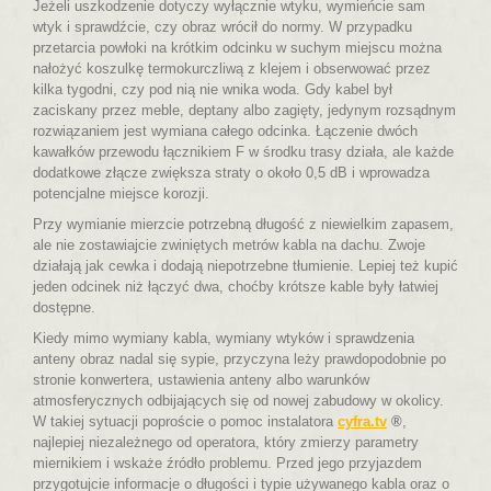
Jeżeli uszkodzenie dotyczy wyłącznie wtyku, wymieńcie sam
wtyk i sprawdźcie, czy obraz wrócił do normy. W przypadku
przetarcia powłoki na krótkim odcinku w suchym miejscu można
nałożyć koszulkę termokurczliwą z klejem i obserwować przez
kilka tygodni, czy pod nią nie wnika woda. Gdy kabel był
zaciskany przez meble, deptany albo zagięty, jedynym rozsądnym
rozwiązaniem jest wymiana całego odcinka. Łączenie dwóch
kawałków przewodu łącznikiem F w środku trasy działa, ale każde
dodatkowe złącze zwiększa straty o około 0,5 dB i wprowadza
potencjalne miejsce korozji.
Przy wymianie mierzcie potrzebną długość z niewielkim zapasem,
ale nie zostawiajcie zwiniętych metrów kabla na dachu. Zwoje
działają jak cewka i dodają niepotrzebne tłumienie. Lepiej też kupić
jeden odcinek niż łączyć dwa, choćby krótsze kable były łatwiej
dostępne.
Kiedy mimo wymiany kabla, wymiany wtyków i sprawdzenia
anteny obraz nadal się sypie, przyczyna leży prawdopodobnie po
stronie konwertera, ustawienia anteny albo warunków
atmosferycznych odbijających się od nowej zabudowy w okolicy.
W takiej sytuacji poproście o pomoc instalatora
cyfra.tv
®
,
najlepiej niezależnego od operatora, który zmierzy parametry
miernikiem i wskaże źródło problemu. Przed jego przyjazdem
przygotujcie informacje o długości i typie używanego kabla oraz o