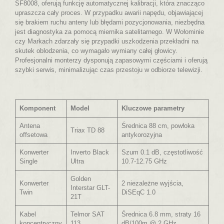
SF8008, oferują funkcję automatycznej kalibracji, która znacząco
upraszcza cały proces. W przypadku awarii napędu, objawiającej
się brakiem ruchu anteny lub błędami pozycjonowania, niezbędna
jest diagnostyka za pomocą miernika satelitarnego. W Wołominie
czy Markach zdarzały się przypadki uszkodzenia przekładni na
skutek oblodzenia, co wymagało wymiany całej głowicy.
Profesjonalni monterzy dysponują zapasowymi częściami i oferują
szybki serwis, minimalizując czas przestoju w odbiorze telewizji.
Komponent
Model
Kluczowe parametry
Antena
Średnica 88 cm, powłoka
Triax TD 88
offsetowa
antykorozyjna
Konwerter
Inverto Black
Szum 0.1 dB, częstotliwość
Single
Ultra
10.7-12.75 GHz
Golden
Konwerter
2 niezależne wyjścia,
Interstar GLT-
Twin
DiSEqC 1.0
21T
Kabel
Telmor SAT
Średnica 6.8 mm, straty 16
koncentryczny
113
dB/100m @ 2 GHz