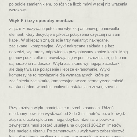
po teście zamiennikiem, bo różnica liczb mówi więcej niż wrażenia
wzrokowe.
Wtyk F i trzy sposoby montażu
Złącze F, nazywane potocznie wtyczką antenową, to niewielki
element, który decyduje o jakości połączenia częściej niż sam
kabel. W sklepach znajdziecie trzy warianty: nakręcane,
zaciskane i kompresyjne. Wtyki nakręcane zakłada się bez
narzędzi, wystarczy odpowiednio przygotowany koniec kabla. Mają
gumową uszczelkę i sprawdzają się w pomieszczeniach, gdzie nie
są narażone na deszcz. Wtyki zaciskane wymagają zaciskarki,
ale dają trwalsze połączenie i lepsze ekranowanie. Wtyki
kompresyjne to rozwiązanie dla wymagających, które po
zaciśnięciu zaciskarką kompresyjną tworzą hermetyczną całość i
są standardem w profesjonalnych instalacjach zewnętrznych.
Przy każdym wtyku pamiętajcie o trzech zasadach. Rdzeń
miedziany powinien wystawać od 2 do 3 milimetrów poza krawędź
złącza, druciki oplotu nie mogą dotykać rdzenia, a powłoka
zewnętrzna musi zostać usunięta na długości 10-12 milimetrów
bez nacięcia ekranu. Po zamontowaniu wtyk warto zabezpieczyć
koszulką termokurczliwą z klejem,
a w warunkach zewnętrznych