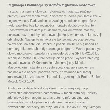
Regulacja i kalibracja systemów z głowicą motorową
Instalacja anteny z głowicą motorową wymaga szczególnej
precyzji i wiedzy technicznej. Systemy te, coraz popularniejsze w
Legionowie czy Radzyminie, pozwalają na odbiór programów z
wielu satelitów bez konieczności montażu dodatkowych anten.
Podstawowym krokiem jest idealne wypoziomowanie masztu,
ponieważ każde odchylenie powoduje błędy w namierzaniu pozycji
orbitalnych. Następnie ustawia się tak zwaną pozycję zerową,
najczęściej na satelicie Hotbird, a później kalibruje się napęd za
pomocą dekodera lub dedykowanego programu. Wśród polecanych
głowic motorowych znajdują się modele Strong SRT DM2100 lub
TechniSat Motoh 60, które oferują cichą pracę i wysoką precyzję
pozycjonowania. W Konstancinie Jeziornej czy Mińsku
Mazowieckim instalatorzy często spotykają się z problemem
zacinania się napędu podczas zimy, co wymaga regularnej
konserwacji lub zastosowania modeli z grzałką, jak Emitor Emitora
Moteck ORG 1000.
Konfiguracja dekodera dla systemu motorowego wymaga
ustawienia odpowiednich parametrów w menu instalacji. Należy
zdefiniować typ napędu, wybrać satelitę referencyjny oraz
wprowadzić współrzędne geograficzne miejsca instalacji.
Nowoczesne dekodery, na przykład Vu+ Uno 4K SE czy Octagon