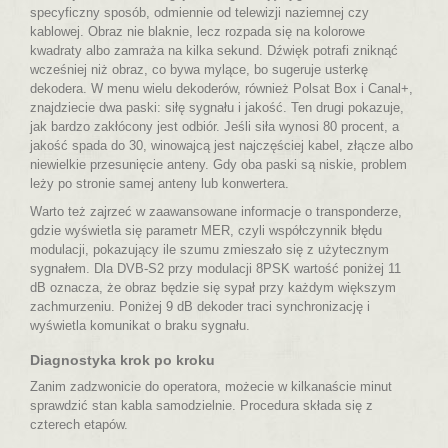
specyficzny sposób, odmiennie od telewizji naziemnej czy
kablowej. Obraz nie blaknie, lecz rozpada się na kolorowe
kwadraty albo zamraża na kilka sekund. Dźwięk potrafi zniknąć
wcześniej niż obraz, co bywa mylące, bo sugeruje usterkę
dekodera. W menu wielu dekoderów, również Polsat Box i Canal+,
znajdziecie dwa paski: siłę sygnału i jakość. Ten drugi pokazuje,
jak bardzo zakłócony jest odbiór. Jeśli siła wynosi 80 procent, a
jakość spada do 30, winowajcą jest najczęściej kabel, złącze albo
niewielkie przesunięcie anteny. Gdy oba paski są niskie, problem
leży po stronie samej anteny lub konwertera.
Warto też zajrzeć w zaawansowane informacje o transponderze,
gdzie wyświetla się parametr MER,
czyli współczynnik błędu
modulacji,
pokazujący ile szumu zmieszało się z użytecznym
sygnałem. Dla DVB-S2 przy modulacji 8PSK wartość poniżej 11
dB oznacza, że obraz będzie się sypał przy każdym większym
zachmurzeniu. Poniżej 9 dB dekoder traci synchronizację i
wyświetla komunikat o braku sygnału.
Diagnostyka krok po kroku
Zanim zadzwonicie do operatora, możecie w kilkanaście minut
sprawdzić stan kabla samodzielnie. Procedura składa się z
czterech etapów.