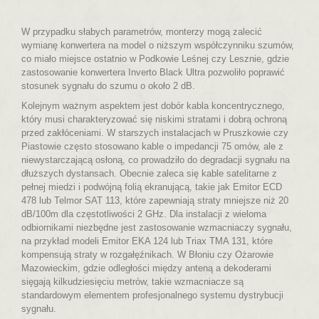
W przypadku słabych parametrów, monterzy mogą zalecić
wymianę konwertera na model o niższym współczynniku szumów,
co miało miejsce ostatnio w Podkowie Leśnej czy Lesznie, gdzie
zastosowanie konwertera Inverto Black Ultra pozwoliło poprawić
stosunek sygnału do szumu o około 2 dB.
Kolejnym ważnym aspektem jest dobór kabla koncentrycznego,
który musi charakteryzować się niskimi stratami i dobrą ochroną
przed zakłóceniami. W starszych instalacjach w Pruszkowie czy
Piastowie często stosowano kable o impedancji 75 omów, ale z
niewystarczającą osłoną, co prowadziło do degradacji sygnału na
dłuższych dystansach. Obecnie zaleca się kable satelitarne z
pełnej miedzi i podwójną folią ekranującą, takie jak Emitor ECD
478 lub Telmor SAT 113, które zapewniają straty mniejsze niż 20
dB/100m dla częstotliwości 2 GHz. Dla instalacji z wieloma
odbiornikami niezbędne jest zastosowanie wzmacniaczy sygnału,
na przykład modeli Emitor EKA 124 lub Triax TMA 131, które
kompensują straty w rozgałęźnikach. W Błoniu czy Ożarowie
Mazowieckim, gdzie odległości między anteną a dekoderami
sięgają kilkudziesięciu metrów, takie wzmacniacze są
standardowym elementem profesjonalnego systemu dystrybucji
sygnału.