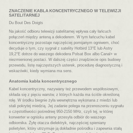
ZNACZENIE KABLA KONCENTRYCZNEGO W TELEWIZJI
SATELITARNEJ
Du Bout Des Doigts
Na jakość odbioru telewizji satelitarnej wpływa cały łańcuch
połączeń między anteną a dekoderem. W tym łańcuchu kabel
koncentryczny pozostaje najczęściej pomijanym ogniwem, choć
decyduje o tym, czy sygnał z satelity Hotbird 13°E lub Astry
19,2°E dotrze do waszego dekodera Polsat Box albo Canal+ w
niezmienionej postaci. W dalszej części znajdziecie opis budowy
przewodu, listę najczęstszych usterek, procedurę diagnostyczną i
wskazówki, kiedy wymiana ma sens.
Anatomia kabla koncentrycznego
Kabel koncentryczny, nazywany też przewodem współosiowym,
składa się z pięciu warstw, z których każda ma ściśle określoną
rolę. W środku biegnie żyła wewnętrzna wykonana z miedzi lub
stali pokrytej miedzią. Jej zadanie polega na przenoszeniu sygnału
o częstotliwości pośredniej 950-2150 MHz, czyli tej, w której
konwerter w ognisku anteny przesyła odbiór do waszego
odbiornika. Żyłę otacza dielektryk, najczęściej spieniany
polietylen, który utrzymuje ją dokładnie pośrodku i zapewnia stałą