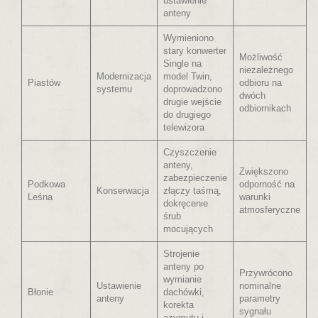
ustawienie
anteny
Wymieniono
stary konwerter
Możliwość
Single na
niezależnego
Modernizacja
model Twin,
Piastów
odbioru na
systemu
doprowadzono
dwóch
drugie wejście
odbiornikach
do drugiego
telewizora
Czyszczenie
anteny,
Zwiększono
zabezpieczenie
Podkowa
odporność na
Konserwacja
złączy taśmą,
Leśna
warunki
dokręcenie
atmosferyczne
śrub
mocujących
Strojenie
anteny po
Przywrócono
wymianie
Ustawienie
nominalne
Błonie
dachówki,
anteny
parametry
korekta
sygnału
azymutu i