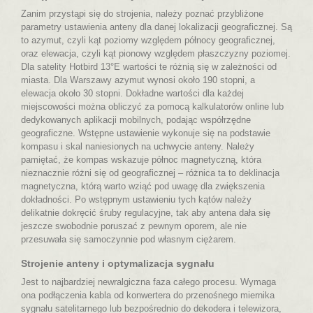
Zanim przystąpi się do strojenia, należy poznać przybliżone
parametry ustawienia anteny dla danej lokalizacji geograficznej. Są
to azymut, czyli kąt poziomy względem północy geograficznej,
oraz elewacja, czyli kąt pionowy względem płaszczyzny poziomej.
Dla satelity Hotbird 13°E wartości te różnią się w zależności od
miasta. Dla Warszawy azymut wynosi około 190 stopni, a
elewacja około 30 stopni. Dokładne wartości dla każdej
miejscowości można obliczyć za pomocą kalkulatorów online lub
dedykowanych aplikacji mobilnych, podając współrzędne
geograficzne. Wstępne ustawienie wykonuje się na podstawie
kompasu i skal naniesionych na uchwycie anteny. Należy
pamiętać, że kompas wskazuje północ magnetyczną, która
nieznacznie różni się od geograficznej – różnica ta to deklinacja
magnetyczna, którą warto wziąć pod uwagę dla zwiększenia
dokładności. Po wstępnym ustawieniu tych kątów należy
delikatnie dokręcić śruby regulacyjne, tak aby antena dała się
jeszcze swobodnie poruszać z pewnym oporem, ale nie
przesuwała się samoczynnie pod własnym ciężarem.
Strojenie anteny i optymalizacja sygnału
Jest to najbardziej newralgiczna faza całego procesu. Wymaga
ona podłączenia kabla od konwertera do przenośnego miernika
sygnału satelitarnego lub bezpośrednio do dekodera i telewizora,