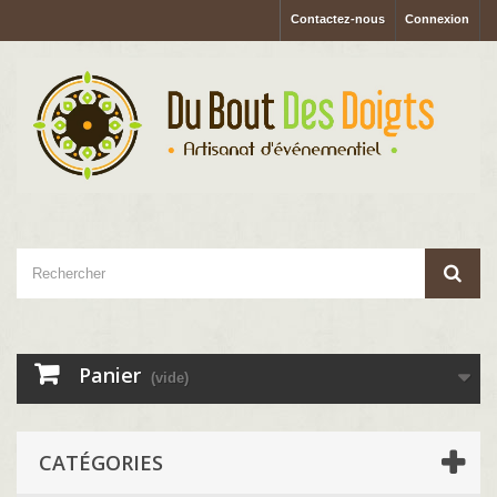
Contactez-nous
Connexion
Panier
(vide)
CATÉGORIES