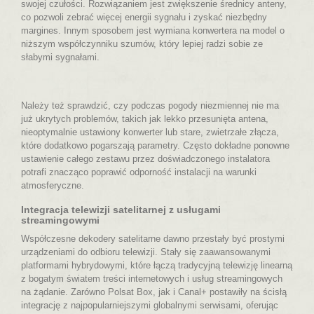
swojej czułości. Rozwiązaniem jest zwiększenie średnicy anteny,
co pozwoli zebrać więcej energii sygnału i zyskać niezbędny
margines. Innym sposobem jest wymiana konwertera na model o
niższym współczynniku szumów, który lepiej radzi sobie ze
słabymi sygnałami.
Należy też sprawdzić, czy podczas pogody niezmiennej nie ma
już ukrytych problemów, takich jak lekko przesunięta antena,
nieoptymalnie ustawiony konwerter lub stare, zwietrzałe złącza,
które dodatkowo pogarszają parametry. Często dokładne ponowne
ustawienie całego zestawu przez doświadczonego instalatora
potrafi znacząco poprawić odporność instalacji na warunki
atmosferyczne.
Integracja telewizji satelitarnej z usługami
streamingowymi
Współczesne dekodery satelitarne dawno przestały być prostymi
urządzeniami do odbioru telewizji. Stały się zaawansowanymi
platformami hybrydowymi, które łączą tradycyjną telewizję linearną
z bogatym światem treści internetowych i usług streamingowych
na żądanie. Zarówno Polsat Box, jak i Canal+ postawiły na ścisłą
integrację z najpopularniejszymi globalnymi serwisami, oferując