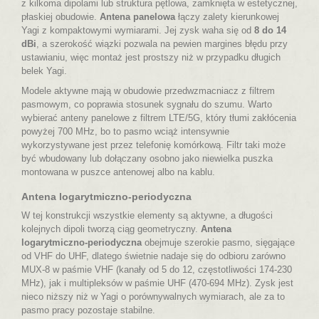
z kilkoma dipolami lub struktura pętlowa, zamknięta w estetycznej,
płaskiej obudowie.
Antena panelowa
łączy zalety kierunkowej
Yagi z kompaktowymi wymiarami. Jej zysk waha się od
8 do 14
dBi
, a szerokość wiązki pozwala na pewien margines błędu przy
ustawianiu, więc montaż jest prostszy niż w przypadku długich
belek Yagi.
Modele aktywne mają w obudowie przedwzmacniacz z filtrem
pasmowym, co poprawia stosunek sygnału do szumu.
Warto
wybierać anteny panelowe z filtrem LTE/5G, który tłumi zakłócenia
powyżej 700 MHz
, bo to pasmo wciąż intensywnie
wykorzystywane jest przez telefonię komórkową. Filtr taki może
być wbudowany lub dołączany osobno jako niewielka puszka
montowana w puszce antenowej albo na kablu.
Antena logarytmiczno-periodyczna
W tej konstrukcji wszystkie elementy są aktywne, a długości
kolejnych dipoli tworzą ciąg geometryczny.
Antena
logarytmiczno-periodyczna
obejmuje szerokie pasmo, sięgające
od VHF do UHF, dlatego świetnie nadaje się do odbioru zarówno
MUX-8 w paśmie VHF (kanały od 5 do 12, częstotliwości 174-230
MHz), jak i multipleksów w paśmie UHF (470-694 MHz). Zysk jest
nieco niższy niż w Yagi o porównywalnych wymiarach, ale za to
pasmo pracy pozostaje stabilne.