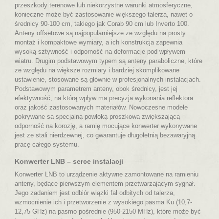
przeszkody terenowe lub niekorzystne warunki atmosferyczne,
konieczne może być zastosowanie większego talerza, nawet o
średnicy 90-100 cm, takiego jak Corab 90 cm lub Inverto 100.
Anteny offsetowe są najpopularniejsze ze względu na prosty
montaż i kompaktowe wymiary, a ich konstrukcja zapewnia
wysoką sztywność i odporność na deformacje pod wpływem
wiatru. Drugim podstawowym typem są anteny paraboliczne, które
ze względu na większe rozmiary i bardziej skomplikowane
ustawienie, stosowane są głównie w profesjonalnych instalacjach.
Podstawowym parametrem anteny, obok średnicy, jest jej
efektywność, na którą wpływ ma precyzja wykonania reflektora
oraz jakość zastosowanych materiałów. Nowoczesne modele
pokrywane są specjalną powłoką proszkową zwiększającą
odporność na korozję, a ramię mocujące konwerter wykonywane
jest ze stali nierdzewnej, co gwarantuje długoletnią bezawaryjną
pracę całego systemu.
Konwerter LNB – serce instalacji
Konwerter LNB to urządzenie aktywne zamontowane na ramieniu
anteny, będące pierwszym elementem przetwarzającym sygnał.
Jego zadaniem jest odbiór wiązki fal odbitych od talerza,
wzmocnienie ich i przetworzenie z wysokiego pasma Ku (10,7-
12,75 GHz) na pasmo pośrednie (950-2150 MHz), które może być