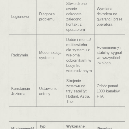
Stwierdzono
awarię
Wymiana
Diagnoza
dekodera,
dekodera na
Legionowo
problemu
zalecono
gwarancji przez
kontakt z
operatora
operatorem
Dobór i montaż
multiswitcha
Równomierny i
dla systemu z
Modernizacja
stabilny sygnał
Radzymin
wieloma
systemu
we wszystkich
odbiornikami w
lokalach
budynku
wielorodzinnym
Strojenie
zestawu na
Odbór ponad
Konstancin
Ustawienie
trzy satelity:
1000 kanałów
Jeziorna
anteny
Hotbird, Astra,
FTA
Thor
Typ
Wykonane
Miejscowość
Rezultat