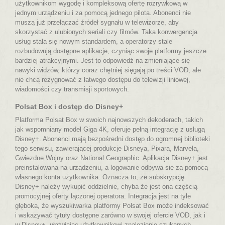
użytkownikom wygodę i kompleksową ofertę rozrywkową w
jednym urządzeniu i za pomocą jednego pilota. Abonenci nie
muszą już przełączać źródeł sygnału w telewizorze, aby
skorzystać z ulubionych seriali czy filmów. Taka konwergencja
usług stała się nowym standardem, a operatorzy stale
rozbudowują dostępne aplikacje, czyniąc swoje platformy jeszcze
bardziej atrakcyjnymi. Jest to odpowiedź na zmieniające się
nawyki widzów, którzy coraz chętniej sięgają po treści VOD, ale
nie chcą rezygnować z łatwego dostępu do telewizji liniowej,
wiadomości czy transmisji sportowych.
Polsat Box i dostęp do Disney+
Platforma Polsat Box w swoich najnowszych dekoderach, takich
jak wspomniany model Giga 4K, oferuje pełną integrację z usługą
Disney+. Abonenci mają bezpośredni dostęp do ogromnej biblioteki
tego serwisu, zawierającej produkcje Disneya, Pixara, Marvela,
Gwiezdne Wojny oraz National Geographic. Aplikacja Disney+ jest
preinstalowana na urządzeniu, a logowanie odbywa się za pomocą
własnego konta użytkownika. Oznacza to, że subskrypcję
Disney+ należy wykupić oddzielnie, chyba że jest ona częścią
promocyjnej oferty łączonej operatora. Integracja jest na tyle
głęboka, że wyszukiwarka platformy Polsat Box może indeksować
i wskazywać tytuły dostępne zarówno w swojej ofercie VOD, jak i
w Disney+, ułatwiając użytkownikowi znalezienie szukanych