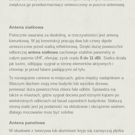
zwiększa go przedwzmacniacz umieszczony w puszce antenowej.
Antena siatkowa
Potocznie uważana za dookólną, w rzeczywistości jest anteną
kierunkową. W jej konstrukcji pracują dwa lub cztery dipole
umieszczone przed siatką reflektorową. Dzięki dużej powierzchni
odbiorczej
antena siatkowa
zachowuje stabilne parametry w
całym paśmie UHF, oferując zysk rzędu
8 do 11 dBi
. Siatka działa
jak lustro, odbijając sygnał w stronę elementów aktywnych i
chroniąc je przed falami padającymi od tyłu.
To rozwiązanie cenione w miejscach, gdzie między nadajnikiem a
Waszym dachem stoją inne budynki lub wysokie drzewa,
ponieważ duża powierzchnia zbiera fale odbite. Sprawdza się
także w miastach, gdzie sygnał dociera pod różnymi kątami po
wielokrotnych odbiciach od fasad sąsiednich budynków. Słabszą
stroną siatki jest jej podatność na oblodzenie i obciążenie wiatrem,
dlatego mocowanie musi być solidne.
Antena panelowa
W obudowie z tworzywa lub aluminium kryje się zazwyczaj płytka