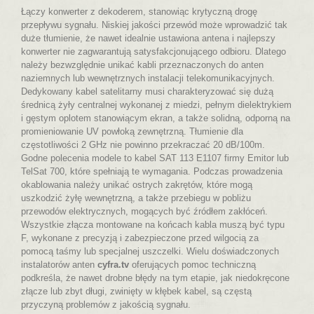
Łączy konwerter z dekoderem, stanowiąc krytyczną drogę
przepływu sygnału. Niskiej jakości przewód może wprowadzić tak
duże tłumienie, że nawet idealnie ustawiona antena i najlepszy
konwerter nie zagwarantują satysfakcjonującego odbioru. Dlatego
należy bezwzględnie unikać kabli przeznaczonych do anten
naziemnych lub wewnętrznych instalacji telekomunikacyjnych.
Dedykowany kabel satelitarny musi charakteryzować się dużą
średnicą żyły centralnej wykonanej z miedzi, pełnym dielektrykiem
i gęstym oplotem stanowiącym ekran, a także solidną, odporną na
promieniowanie UV powłoką zewnętrzną. Tłumienie dla
częstotliwości 2 GHz nie powinno przekraczać 20 dB/100m.
Godne polecenia modele to kabel SAT 113 E1107 firmy Emitor lub
TelSat 700, które spełniają te wymagania. Podczas prowadzenia
okablowania należy unikać ostrych zakrętów, które mogą
uszkodzić żyłę wewnętrzną, a także przebiegu w pobliżu
przewodów elektrycznych, mogących być źródłem zakłóceń.
Wszystkie złącza montowane na końcach kabla muszą być typu
F, wykonane z precyzją i zabezpieczone przed wilgocią za
pomocą taśmy lub specjalnej uszczelki. Wielu doświadczonych
instalatorów anten
cyfra.tv
oferujących pomoc techniczną
podkreśla, że nawet drobne błędy na tym etapie, jak niedokręcone
złącze lub zbyt długi, zwinięty w kłębek kabel, są częstą
przyczyną problemów z jakością sygnału.