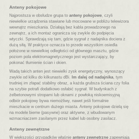
Anteny pokojowe
Najprostsza w obsłudze grupa to
anteny pokojowe
, czyli
niewielkie urządzenia stawiane lub mocowane w pobliżu telewizora
wewnątrz mieszkania. Działają bez kabla prowadzonego na
zewnątrz, a ich montaż ogranicza się zwykle do podpięcia
wtyczki. Sprawdzają się tam, gdzie sygnał z nadajnika dociera z
dużą siłą.
W praktyce oznacza to przede wszystkim osiedla
położone w niewielkiej odległości od głównego masztu
, gdzie
poziom pola elektromagnetycznego jest wystarczający, by
pokonać tłumienie ścian i okien.
Wadą takich anten jest niewielki zysk energetyczny, wynoszący
zwykle od kilku do kilkunastu dBi.
Im dalej od nadajnika
, tym
trudniej im złapać stabilny obraz, a każda grubsza ściana czy folia
na szybie potrafi dodatkowo osłabić sygnał. W budynkach z
żelbetonowymi stropami lub oknami z powłoką niskoemisyjną
odbiór pokojowy bywa niemożliwy, nawet jeśli formalnie
mieszkacie w centrum dużego miasta. Anteny pokojowe dzielą się
na modele bierne (pasywne) oraz aktywne, z wbudowanym
wzmacniaczem zasilanym przez kabel lub osobny zasilacz.
Anteny zewnętrzne
W większości przypadków właśnie
anteny zewnętrzne
zapewniają