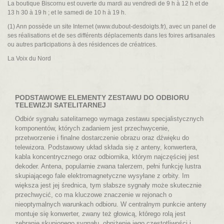
La boutique Biscornu est ouverte du mardi au vendredi de 9 h à 12 h et de
13 h 30 à 19 h ; et le samedi de 10 h à 19 h.
(1) Ann possède un site Internet (
www.dubout-desdoigts.fr
), avec un panel de
ses réalisations et de ses différents déplacements dans les foires artisanales
ou autres participations à des résidences de créatrices.
La Voix du Nord
PODSTAWOWE ELEMENTY ZESTAWU DO ODBIORU
TELEWIZJI SATELITARNEJ
Odbiór sygnału satelitarnego wymaga zestawu specjalistycznych
komponentów, których zadaniem jest przechwycenie,
przetworzenie i finalne dostarczenie obrazu oraz dźwięku do
telewizora. Podstawowy układ składa się z anteny, konwertera,
kabla koncentrycznego oraz odbiornika, którym najczęściej jest
dekoder. Antena, popularnie zwana talerzem, pełni funkcję lustra
skupiającego fale elektromagnetyczne wysyłane z orbity. Im
większa jest jej średnica, tym słabsze sygnały może skutecznie
przechwycić, co ma kluczowe znaczenie w rejonach o
nieoptymalnych warunkach odbioru. W centralnym punkcie anteny
montuje się konwerter, zwany też głowicą, którego rolą jest
zebranie skupionego sygnału, obniżenie jego częstotliwości i