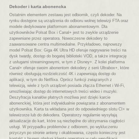
Dekoder i karta abonencka
Ostatnim elementem zestawu jest odbiornik, czyli dekoder. Na
rynku dostępne są urządzenia do odbioru wolnej telewizji FTA oraz
modele dedykowane platformom abonamentowym. Dla
użytkowników Polsat Box i Canal+ jest to zwykle urządzenie
zapewniane przez operatora. Nowoczesne dekodery to
zaawansowane centra multimedialne. Przykładowo, najnowszy
model Polsat Box: Giga 4K Ultra HD oferuje nagrywanie treści na
dysk twardy, dostęp do bogatej biblioteki VOD, a także integrację
z usługami streamingowymi, w tym z Disney+. Z kolei platforma
Canal+ oferuje swoim abonentom dekodery z serii Ultrabox+, które
również obsługują rozdzielczość 4K i zapewniają dostęp do
aplikacji, w tym do Netflixa. Oprócz funkcji związanych z
telewizją, wiele z tych urządzeń posiada złącza Ethernet i Wi-Fi,
umożliwiając dostęp do internetowych treści wideo i muzyki.
Deszyfracja kanałów płatnych możliwa jest dzięki karcie
abonenckiej, która jest indywidualnie powiązana z abonamentem
użytkownika. Karta ta wkładana jest do odpowiedniego slotu CI+ w
telewizorze lub do dekodera. Operatorzy regularnie wysyłają
aktualizacje do kart, które są niezbędne do utrzymania ciągłości
usługi. W przypadku problemów z odbiorem, po wykluczeniu
przyczyn po stronie anteny i okablowania, często konieczny jest
kontakt z biurem obsługi klienta operatora w celu weryfikacji