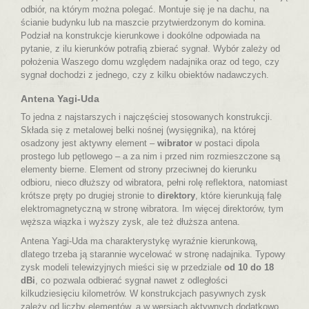
odbiór, na którym można polegać. Montuje się je na dachu, na
ścianie budynku lub na maszcie przytwierdzonym do komina.
Podział na konstrukcje kierunkowe i dookólne odpowiada na
pytanie, z ilu kierunków potrafią zbierać sygnał. Wybór zależy od
położenia Waszego domu względem nadajnika oraz od tego, czy
sygnał dochodzi z jednego, czy z kilku obiektów nadawczych.
Antena Yagi-Uda
To jedna z najstarszych i najczęściej stosowanych konstrukcji.
Składa się z metalowej belki nośnej (wysięgnika), na której
osadzony jest aktywny element –
wibrator
w postaci dipola
prostego lub pętlowego – a za nim i przed nim rozmieszczone są
elementy bierne. Element od strony przeciwnej do kierunku
odbioru, nieco dłuższy od wibratora, pełni rolę reflektora, natomiast
krótsze pręty po drugiej stronie to
direktory
, które kierunkują falę
elektromagnetyczną w stronę wibratora. Im więcej direktorów, tym
węższa wiązka i wyższy zysk, ale też dłuższa antena.
Antena Yagi-Uda ma
charakterystykę wyraźnie kierunkową
,
dlatego trzeba ją starannie wycelować w stronę nadajnika. Typowy
zysk modeli telewizyjnych mieści się w przedziale
od 10 do 18
dBi
, co pozwala odbierać sygnał nawet z odległości
kilkudziesięciu kilometrów. W konstrukcjach pasywnych zysk
zależy od liczby elementów, a w wersjach aktywnych dodatkowo