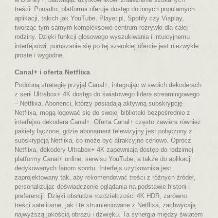
treści. Ponadto, platforma oferuje dostęp do innych popularnych
aplikacji, takich jak YouTube, Player.pl, Spotify czy Viaplay,
tworząc tym samym kompleksowe centrum rozrywki dla całej
rodziny. Dzięki funkcji głosowego wyszukiwania i intuicyjnemu
interfejsowi, poruszanie się po tej szerokiej ofercie jest niezwykle
proste i wygodne.
Canal+ i oferta Netflixa
Podobną strategię przyjął Canal+, integrując w swoich dekoderach
z serii Ultrabox+ 4K dostęp do światowego lidera streamingowego
– Netflixa. Abonenci, którzy posiadają aktywną subskrypcję
Netflixa, mogą logować się do swojej biblioteki bezpośrednio z
interfejsu dekodera Canal+. Oferta Canal+ często zawiera również
pakiety łączone, gdzie abonament telewizyjny jest połączony z
subskrypcją Netflixa, co może być atrakcyjne cenowo. Oprócz
Netflixa, dekodery Ultrabox+ 4K zapewniają dostęp do rodzimej
platformy Canal+ online, serwisu YouTube, a także do aplikacji
dedykowanych fanom sportu. Interfejs użytkownika jest
zaprojektowany tak, aby rekomendować treści z różnych źródeł,
personalizując doświadczenie oglądania na podstawie historii i
preferencji. Dzięki obsłudze rozdzielczości 4K HDR, zarówno
treści satelitarne, jak i te strumieniowane z Netflixa, zachwycają
najwyższą jakością obrazu i dźwięku. Ta synergia między światem