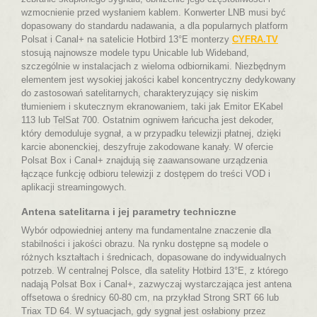
wzmocnienie przed wysłaniem kablem. Konwerter LNB musi być
dopasowany do standardu nadawania, a dla popularnych platform
Polsat i Canal+ na satelicie Hotbird 13°E monterzy
CYFRA.TV
stosują najnowsze modele typu Unicable lub Wideband,
szczególnie w instalacjach z wieloma odbiornikami. Niezbędnym
elementem jest wysokiej jakości kabel koncentryczny dedykowany
do zastosowań satelitarnych, charakteryzujący się niskim
tłumieniem i skutecznym ekranowaniem, taki jak Emitor EKabel
113 lub TelSat 700. Ostatnim ogniwem łańcucha jest dekoder,
który demoduluje sygnał, a w przypadku telewizji płatnej, dzięki
karcie abonenckiej, deszyfruje zakodowane kanały. W ofercie
Polsat Box i Canal+ znajdują się zaawansowane urządzenia
łączące funkcję odbioru telewizji z dostępem do treści VOD i
aplikacji streamingowych.
Antena satelitarna i jej parametry techniczne
Wybór odpowiedniej anteny ma fundamentalne znaczenie dla
stabilności i jakości obrazu. Na rynku dostępne są modele o
różnych kształtach i średnicach, dopasowane do indywidualnych
potrzeb. W centralnej Polsce, dla satelity Hotbird 13°E, z którego
nadają Polsat Box i Canal+, zazwyczaj wystarczająca jest antena
offsetowa o średnicy 60-80 cm, na przykład Strong SRT 66 lub
Triax TD 64. W sytuacjach, gdy sygnał jest osłabiony przez