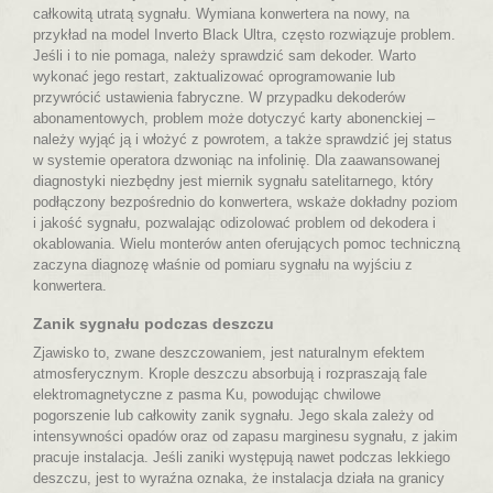
całkowitą utratą sygnału. Wymiana konwertera na nowy, na
przykład na model Inverto Black Ultra, często rozwiązuje problem.
Jeśli i to nie pomaga, należy sprawdzić sam dekoder. Warto
wykonać jego restart, zaktualizować oprogramowanie lub
przywrócić ustawienia fabryczne. W przypadku dekoderów
abonamentowych, problem może dotyczyć karty abonenckiej –
należy wyjąć ją i włożyć z powrotem, a także sprawdzić jej status
w systemie operatora dzwoniąc na infolinię. Dla zaawansowanej
diagnostyki niezbędny jest miernik sygnału satelitarnego, który
podłączony bezpośrednio do konwertera, wskaże dokładny poziom
i jakość sygnału, pozwalając odizolować problem od dekodera i
okablowania. Wielu monterów anten oferujących pomoc techniczną
zaczyna diagnozę właśnie od pomiaru sygnału na wyjściu z
konwertera.
Zanik sygnału podczas deszczu
Zjawisko to, zwane deszczowaniem, jest naturalnym efektem
atmosferycznym. Krople deszczu absorbują i rozpraszają fale
elektromagnetyczne z pasma Ku, powodując chwilowe
pogorszenie lub całkowity zanik sygnału. Jego skala zależy od
intensywności opadów oraz od zapasu marginesu sygnału, z jakim
pracuje instalacja. Jeśli zaniki występują nawet podczas lekkiego
deszczu, jest to wyraźna oznaka, że instalacja działa na granicy