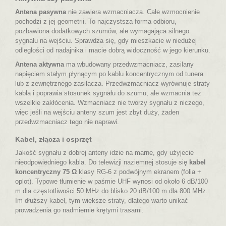
Antena pasywna
nie zawiera wzmacniacza. Całe wzmocnienie
pochodzi z jej geometrii. To najczystsza forma odbioru,
pozbawiona dodatkowych szumów, ale wymagająca silnego
sygnału na wejściu. Sprawdza się, gdy mieszkacie w niedużej
odległości od nadajnika i macie dobrą widoczność w jego kierunku.
Antena aktywna
ma wbudowany przedwzmacniacz, zasilany
napięciem stałym płynącym po kablu koncentrycznym od tunera
lub z zewnętrznego zasilacza. Przedwzmacniacz wyrównuje straty
kabla i poprawia stosunek sygnału do szumu, ale wzmacnia też
wszelkie zakłócenia.
Wzmacniacz nie tworzy sygnału z niczego
,
więc jeśli na wejściu anteny szum jest zbyt duży, żaden
przedwzmacniacz tego nie naprawi.
Kabel, złącza i osprzęt
Jakość sygnału z dobrej anteny idzie na marne, gdy użyjecie
nieodpowiedniego kabla. Do telewizji naziemnej stosuje się
kabel
koncentryczny 75 Ω
klasy RG-6 z podwójnym ekranem (folia +
oplot). Typowe tłumienie w paśmie UHF wynosi od około 6 dB/100
m dla częstotliwości 50 MHz do blisko 20 dB/100 m dla 800 MHz.
Im dłuższy kabel, tym większe straty, dlatego warto unikać
prowadzenia go nadmiernie krętymi trasami.