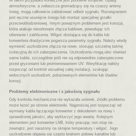
W takim przypadku konieczne jest ponowne strojenie. Opady
atmosferyczne, a zwłaszcza gromadzący się na czaszy anteny
śnieg, mogą całkowicie zablokować odbiór sygnału. Rozwiązaniem
jest ręczne usunięcie śniegu lub montaż specjalnej grzałki
przeciwoblodzeniowej. Innym poważnym problemem jest korozja,
która atakuje nieosłonięte złącza kablowe, powodując ich
utlenianie i zakłócenia. Wilgoć dostająca się do kabla lub
konwertera drastycznie pogarsza parametry sygnału. Należy wtedy
wymienić uszkodzone złącza na nowe, stosując szczelną taśmę
izolacyjną do ich zabezpieczenia. Uszkodzeniu mogą ulec również
same kable, szczególnie jeśli nie są odpowiednio zabezpieczone
przed gryzoniami lub promieniowaniem UV. Weryfikację należy
rozpocząć od kontroli wizualnej całej instalacji, szukając
widocznych uszkodzeń, poluzowanych elementów lub śladów
korozji.
Problemy elektroniczne i z jakością sygnału
Gdy kontrola mechaniczna nie wykazała usterek, źródło problemu
może leżeć po stronie elektroniki. Najprościej jest rozpocząć od
wymiany kabla łączącego konwerter z dekoderem na nowy i
sprawdzonej jakości, aby wykluczyć jego awarię. Kolejnym
elementem jest konwerter LNB, który pracując non stop na
zewnątrz, jest narażony na skrajne temperatury i wilgoć. Jego
uszkodzenie objawia się często brakiem połowy kanałów lub