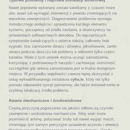
Nawet poprawnie wykonany zestaw satelitarny z czasem może
ulec awarii lub wymagać interwencji z powodu zmieniających się
warunków zewnętrznych. Diagnozowanie problemów wymaga
metodycznego podejścia i sprawdzenia każdego elementu
systemu, począwszy od źródła zasilania, a skończywszy na
ustawieniach software'owych dekodera. Do najczęstszych
symptomów świadczących o usterce należą: całkowity brak
sygnału, tzw. zamrożenie obrazu i dźwięku, pikselowanie, zaniki
obrazu podczas deszczu lub problemy z odbiorem tylko części
kanałów. Wiele z tych usterek można usunąć samodzielnie,
korzystając z podstawowych narzędzi i zachowując ostrożność,
szczególnie gdy antena zamontowana jest w trudno dostępnym
miejscu. W przypadku wątpliwości zawsze lepiej skorzystać z
usług wykwalifikowanego instalatora
cyfra.tv
, który nie tylko
posiada odpowiedni sprzęt pomiarowy, ale także doświadczenie w
szybkiej lokalizacji źródła problemu.
Awarie mechaniczne i środowiskowe
Częstą przyczyną pogorszenia się jakości odbioru są czynniki
zewnętrzne i uszkodzenia mechaniczne. Silny wiatr może
przemieścić antenę, poluzować śruby lub nawet wygiąć maszt,
zmieniając tym samym precyzyjne ustawienie azymutu i elewacji.