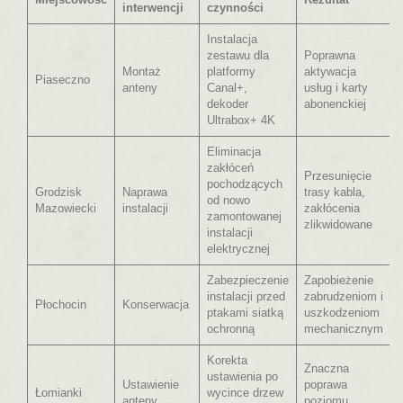
interwencji
czynności
Instalacja
zestawu dla
Poprawna
Montaż
platformy
aktywacja
Piaseczno
anteny
Canal+,
usług i karty
dekoder
abonenckiej
Ultrabox+ 4K
Eliminacja
zakłóceń
Przesunięcie
pochodzących
Grodzisk
Naprawa
trasy kabla,
od nowo
Mazowiecki
instalacji
zakłócenia
zamontowanej
zlikwidowane
instalacji
elektrycznej
Zabezpieczenie
Zapobieżenie
instalacji przed
zabrudzeniom i
Płochocin
Konserwacja
ptakami siatką
uszkodzeniom
ochronną
mechanicznym
Korekta
Znaczna
ustawienia po
Ustawienie
poprawa
Łomianki
wycince drzew
anteny
poziomu