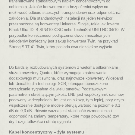
transmitowane standardowym kablem koncentrycznym do
odbiornika. Jakość konwertera ma bezpośredni wpływ na
możliwość odbioru słabszych transponderów oraz odporność na
zakłócenia. Dla standardowych instalacji na jeden telewizor
przeznaczone są konwertery Universal Single, takie jak Inverto
Black Ultra IDLB-SIN4100CSC nebo TechniSat UNI LNC 04/10. W
przypadku konieczności podłączenia dwóch niezależnych
dekoderów konieczny jest zakup konwertera Twin, na przykład
Strong SRT 41 Twin, który posiada dwa niezależne wyjścia.
Do bardziej rozbudowanych systemów z wieloma odbiornikami
służą konwertery Quatro, które wymagają zastosowania
dodatkowego multiswitcha, oraz najnowsze konwertery Wideband
lub Unicable dla technologii SCR, oferujące uproszczone
zarządzanie sygnałem dla wielu tunerów. Podstawowym
parametrem określającym jakość LNB jest współczynnik szumów,
podawany w decybelach. Im jest on niższy, tym lepiej, przy czym
współcześnie dostępne modele oferują wartość na poziomie 0,1
dB do 0,3 dB. Równie ważna jest stabilność wzmocnienia i
odporność na zmiany temperatury, które mogą powodować tzw.
dryft częstotliwości i utratę sygnału.
Kabel koncentryczny – żyła systemu