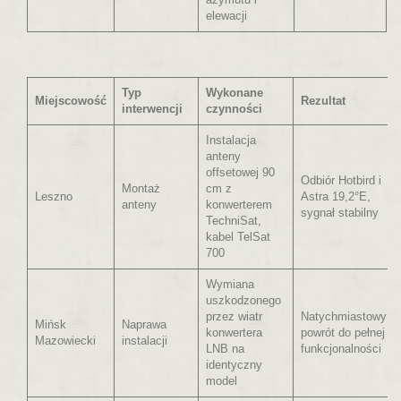
elewacji
Typ
Wykonane
Miejscowość
Rezultat
interwencji
czynności
Instalacja
anteny
offsetowej 90
Odbiór Hotbird i
Montaż
cm z
Leszno
Astra 19,2°E,
anteny
konwerterem
sygnał stabilny
TechniSat,
kabel TelSat
700
Wymiana
uszkodzonego
przez wiatr
Natychmiastowy
Mińsk
Naprawa
konwertera
powrót do pełnej
Mazowiecki
instalacji
LNB na
funkcjonalności
identyczny
model