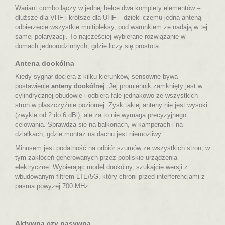
Wariant
combo
łączy w jednej belce dwa komplety elementów –
dłuższe dla VHF i krótsze dla UHF – dzięki czemu jedną anteną
odbierzecie wszystkie multipleksy, pod warunkiem że nadają w tej
samej polaryzacji. To najczęściej wybierane rozwiązanie w
domach jednorodzinnych, gdzie liczy się prostota.
Antena dookólna
Kiedy sygnał dociera z kilku kierunków, sensowne bywa
postawienie
anteny dookólnej
. Jej promiennik zamknięty jest w
cylindrycznej obudowie i odbiera fale jednakowo ze wszystkich
stron w płaszczyźnie poziomej. Zysk takiej anteny nie jest wysoki
(zwykle od 2 do 6 dBi), ale za to nie wymaga precyzyjnego
celowania. Sprawdza się na balkonach, w kamperach i na
działkach, gdzie montaż na dachu jest niemożliwy.
Minusem jest podatność na odbiór szumów ze wszystkich stron, w
tym zakłóceń generowanych przez pobliskie urządzenia
elektryczne.
Wybierając model dookólny, szukajcie wersji z
wbudowanym filtrem LTE/5G
, który chroni przed interferencjami z
pasma powyżej 700 MHz.
Aktywna czy pasywna