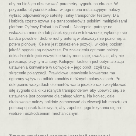
aby na bieżąco obserwować parametry sygnału na ekranie. W
przypadku użycia dekodera, w jego menu instalacyjnym należy
wybrać odpowiedniego satelitę i silny transponder testowy. Dla
Hotbirda często używa się transponderów z polskimi multipleksami
platform Cyfrowy Polsat lub Canal+. Następnie, patrząc na
wskazania miernika lub pasek sygnału w telewizorze, wykonuje się
bardzo powolne i drobne ruchy anteną w płaszczyźnie poziomej, a
potem pionowej. Celem jest znalezienie pozycji, w której poziom i
jakość sygnału są najwyższe. Po znalezieniu optimum należy
dokładnie dokręcić wszystkie śruby mocujące, uważając, aby nie
przesunąć przy tym anteny. Kolejnym krokiem jest optymalizacja
ustawienia konwertera w uchwycie – jego obrót, czyli tzw.
skręcenie polaryzacji. Prawidłowe ustawienie konwertera ma
ogromny wpływ na odbiór kanałów o różnych polaryzacjach. Po
dokręceniu wszystkich elementów warto jeszcze raz zweryfikować
siłę sygnału dla kilku różnych transponderów, aby upewnić się, że
ustawienie jest poprawne dla całego widma. Na koniec, całe
okablowanie należy solidnie zamocować do elewacji lub masztu za
pomocą opasek kablowych, aby zapobiec jego kołysaniu się na
wietrze i uszkodzeniom mechanicznym.
Typowe problemy i naprawa instalacji antenowej