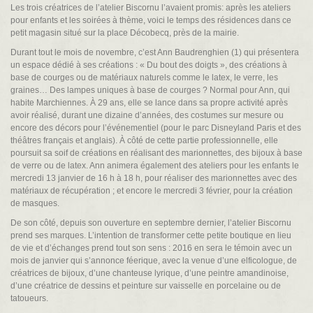
Les trois créatrices de l’atelier Biscornu l’avaient promis: après les ateliers
pour enfants et les soirées à thème, voici le temps des résidences dans ce
petit magasin situé sur la place Décobecq, près de la mairie.
Durant tout le mois de novembre, c’est Ann Baudrenghien (1) qui présentera
un espace dédié à ses créations : « Du bout des doigts », des créations à
base de courges ou de matériaux naturels comme le latex, le verre, les
graines… Des lampes uniques à base de courges ? Normal pour Ann, qui
habite Marchiennes. À 29 ans, elle se lance dans sa propre activité après
avoir réalisé, durant une dizaine d’années, des costumes sur mesure ou
encore des décors pour l’événementiel (pour le parc Disneyland Paris et des
théâtres français et anglais). À côté de cette partie professionnelle, elle
poursuit sa soif de créations en réalisant des marionnettes, des bijoux à base
de verre ou de latex. Ann animera également des ateliers pour les enfants le
mercredi 13 janvier de 16 h à 18 h, pour réaliser des marionnettes avec des
matériaux de récupération ; et encore le mercredi 3 février, pour la création
de masques.
De son côté, depuis son ouverture en septembre dernier, l’atelier Biscornu
prend ses marques. L’intention de transformer cette petite boutique en lieu
de vie et d’échanges prend tout son sens : 2016 en sera le témoin avec un
mois de janvier qui s’annonce féerique, avec la venue d’une elficologue, de
créatrices de bijoux, d’une chanteuse lyrique, d’une peintre amandinoise,
d’une créatrice de dessins et peinture sur vaisselle en porcelaine ou de
tatoueurs.