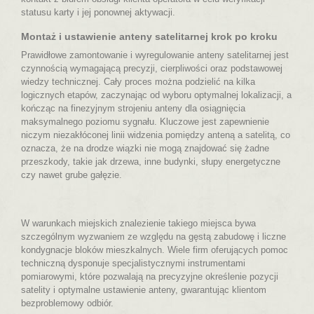
statusu karty i jej ponownej aktywacji.
Montaż i ustawienie anteny satelitarnej krok po kroku
Prawidłowe zamontowanie i wyregulowanie anteny satelitarnej jest
czynnością wymagającą precyzji, cierpliwości oraz podstawowej
wiedzy technicznej. Cały proces można podzielić na kilka
logicznych etapów, zaczynając od wyboru optymalnej lokalizacji, a
kończąc na finezyjnym strojeniu anteny dla osiągnięcia
maksymalnego poziomu sygnału. Kluczowe jest zapewnienie
niczym niezakłóconej linii widzenia pomiędzy anteną a satelitą, co
oznacza, że na drodze wiązki nie mogą znajdować się żadne
przeszkody, takie jak drzewa, inne budynki, słupy energetyczne
czy nawet grube gałęzie.
W warunkach miejskich znalezienie takiego miejsca bywa
szczególnym wyzwaniem ze względu na gęstą zabudowę i liczne
kondygnacje bloków mieszkalnych. Wiele firm oferujących pomoc
techniczną dysponuje specjalistycznymi instrumentami
pomiarowymi, które pozwalają na precyzyjne określenie pozycji
satelity i optymalne ustawienie anteny, gwarantując klientom
bezproblemowy odbiór.