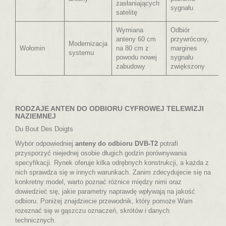
zasłaniających
sygnału
satelitę
Wymiana
Odbiór
anteny 60 cm
przywrócony,
Modernizacja
Wołomin
na 80 cm z
margines
systemu
powodu nowej
sygnału
zabudowy
zwiększony
RODZAJE ANTEN DO ODBIORU CYFROWEJ TELEWIZJI
NAZIEMNEJ
Du Bout Des Doigts
Wybór odpowiedniej
anteny do odbioru DVB-T2
potrafi
przysporzyć niejednej osobie długich godzin porównywania
specyfikacji. Rynek oferuje kilka odrębnych konstrukcji, a każda z
nich sprawdza się w innych warunkach. Zanim zdecydujecie się na
konkretny model, warto poznać różnice między nimi oraz
dowiedzieć się, jakie parametry naprawdę wpływają na jakość
odbioru. Poniżej znajdziecie przewodnik, który pomoże Wam
rozeznać się w gąszczu oznaczeń, skrótów i danych
technicznych.