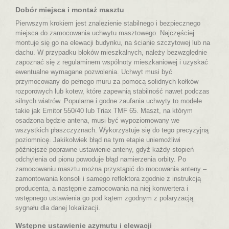
Dobór miejsca i montaż masztu
Pierwszym krokiem jest znalezienie stabilnego i bezpiecznego
miejsca do zamocowania uchwytu masztowego. Najczęściej
montuje się go na elewacji budynku, na ścianie szczytowej lub na
dachu. W przypadku bloków mieszkalnych, należy bezwzględnie
zapoznać się z regulaminem wspólnoty mieszkaniowej i uzyskać
ewentualne wymagane pozwolenia. Uchwyt musi być
przymocowany do pełnego muru za pomocą solidnych kołków
rozporowych lub kotew, które zapewnią stabilność nawet podczas
silnych wiatrów. Popularne i godne zaufania uchwyty to modele
takie jak Emitor 550/40 lub Triax TMF 65. Maszt, na którym
osadzona będzie antena, musi być wypoziomowany we
wszystkich płaszczyznach. Wykorzystuje się do tego precyzyjną
poziomnicę. Jakikolwiek błąd na tym etapie uniemożliwi
późniejsze poprawne ustawienie anteny, gdyż każdy stopień
odchylenia od pionu powoduje błąd namierzenia orbity. Po
zamocowaniu masztu można przystąpić do mocowania anteny –
zamontowania konsoli i samego reflektora zgodnie z instrukcją
producenta, a następnie zamocowania na niej konwertera i
wstępnego ustawienia go pod kątem zgodnym z polaryzacją
sygnału dla danej lokalizacji.
Wstępne ustawienie azymutu i elewacji