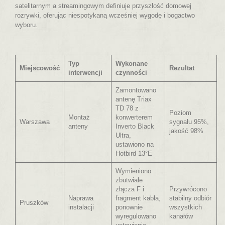
satelitarnym a streamingowym definiuje przyszłość domowej
rozrywki, oferując niespotykaną wcześniej wygodę i bogactwo
wyboru.
Typ
Wykonane
Miejscowość
Rezultat
interwencji
czynności
Zamontowano
antenę Triax
TD 78 z
Poziom
Montaż
konwerterem
Warszawa
sygnału 95%,
anteny
Inverto Black
jakość 98%
Ultra,
ustawiono na
Hotbird 13°E
Wymieniono
zbutwiałe
złącza F i
Przywrócono
Naprawa
fragment kabla,
stabilny odbiór
Pruszków
instalacji
ponownie
wszystkich
wyregulowano
kanałów