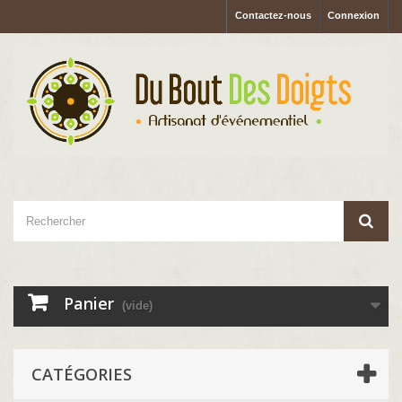
Contactez-nous
Connexion
Panier
(vide)
CATÉGORIES